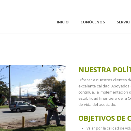
INICIO
CONÓCENOS
SERVIC
NUESTRA
POLÍ
Ofrecer a nuestros clientes 
excelente calidad. Apoyados
continua, la implementación de
estabilidad financiera de la C
de vida del asociado.
OBJETIVOS DE 
Velar por la calidad de vi