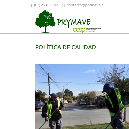
(02) 2531 1182
contacto@prymave.cl
POLÍTICA DE CALIDAD