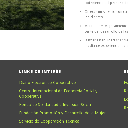
obteniendo así personal id
Ofrecer un servicio con cal
los clientes.
Mantener el Mejoramiento
parte del desarrollo de la
Buscar estabilidad financi
mediante experiencia del s
LINKS DE INTERÉS
B
Diario Electrónico Cooperativo
Es
Centro Internacional de Economía Social y
Re
Cooperativa
Le
Fondo de Solidaridad e Inversión Social
Re
Fundación Promoción y Desarrollo de la Mujer
Servicio de Cooperación Técnica