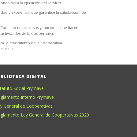
óneo para la ejecución del servicio.
idad y excelencia, que garantice la satisfacción de
 Continuo en procesos y funciones que hacen
s actividades de la Cooperativa.
era y crecimiento de la Cooperativa
ervicio.
IBLIOTECA DIGITAL
tatuto Social Prymave
glamento Interno Prymave
y General de Cooperativas
glamento Ley General de Cooperativas 2020