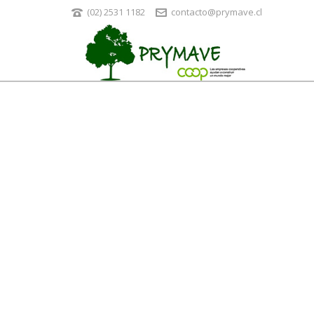
(02) 2531 1182
contacto@prymave.cl