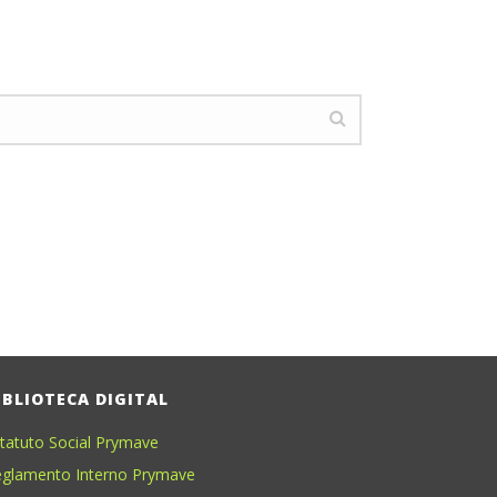
IBLIOTECA DIGITAL
tatuto Social Prymave
glamento Interno Prymave