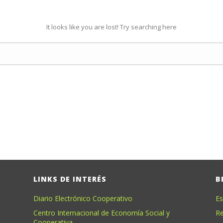
It looks like you are lost! Try searching here
LINKS DE INTERÉS
B
Diario Electrónico Cooperativo
Es
Centro Internacional de Economía Social y
Re
Cooperativa