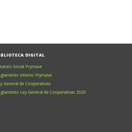
IBLIOTECA DIGITAL
tatuto Social Prymave
glamento Interno Prymave
y General de Cooperativas
glamento Ley General de Cooperativas 2020