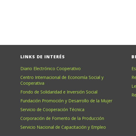
LINKS DE INTERÉS
B
Diario Electrónico Cooperativo
Es
Centro Internacional de Economía Social y
Re
Cooperativa
Le
Fondo de Solidaridad e Inversión Social
Re
Fundación Promoción y Desarrollo de la Mujer
Servicio de Cooperación Técnica
Corporación de Fomento de la Producción
Servicio Nacional de Capacitación y Empleo