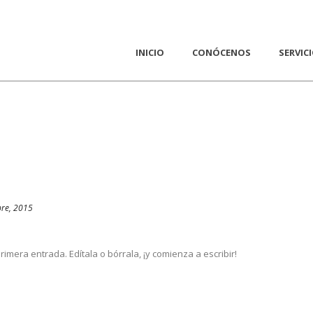
INICIO
CONÓCENOS
SERVIC
bre, 2015
imera entrada. Edítala o bórrala, ¡y comienza a escribir!