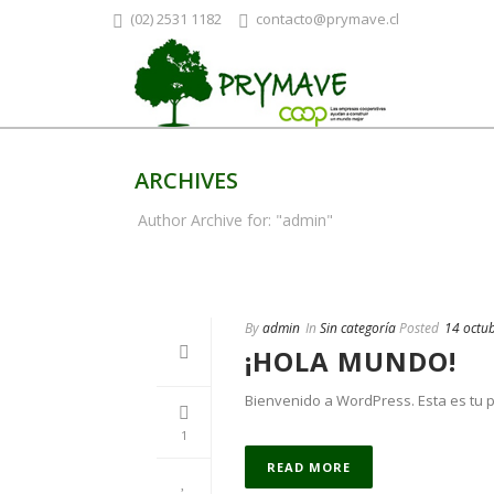
(02) 2531 1182
contacto@prymave.cl
ARCHIVES
Author Archive for: "admin"
By
admin
In
Sin categoría
Posted
14 octu
¡HOLA MUNDO!
Bienvenido a WordPress. Esta es tu pr
1
READ MORE