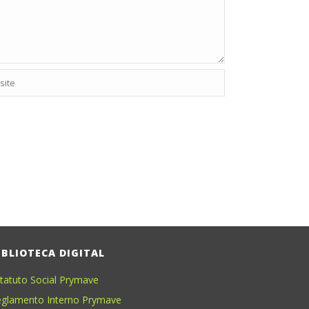
IBLIOTECA DIGITAL
tatuto Social Prymave
glamento Interno Prymave