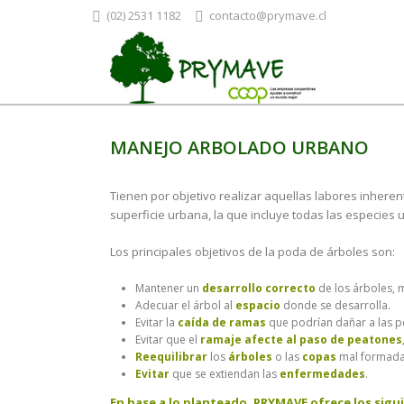
(02) 2531 1182
contacto@prymave.cl
MANEJO ARBOLADO URBANO
Tienen por objetivo realizar aquellas labores inhere
superficie urbana, la que incluye todas las especies
Los principales objetivos de la poda de árboles son:
Mantener un
desarrollo correcto
de los árboles, m
Adecuar el árbol al
espacio
donde se desarrolla.
Evitar la
caída de ramas
que podrían dañar a las p
Evitar que el
ramaje afecte al paso de peatones
Reequilibrar
los
árboles
o las
copas
mal formadas
Evitar
que se extiendan las
enfermedades
.
En base a lo planteado, PRYMAVE ofrece los sigui