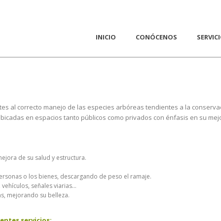
INICIO
CONÓCENOS
SERVIC
ntes al correcto manejo de las especies arbóreas tendientes a la conser
 ubicadas en espacios tanto públicos como privados con énfasis en su mej
ejora de su salud y estructura.
ersonas o los bienes, descargando de peso el ramaje.
, vehículos, señales viarias…
, mejorando su belleza.
entes servicios: